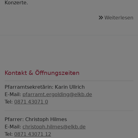
Konzerte.
ü
Weiterlesen
R
„
B
O
Kontakt & Öffnungszeiten
Pfarramtsekretärin: Karin Ullrich
E-Mail:
pfarramt.ergolding@elkb.de
Tel:
0871 43071 0
Pfarrer: Christoph Hilmes
E-Mail:
christoph.hilmes@elkb.de
Tel:
0871 43071 12