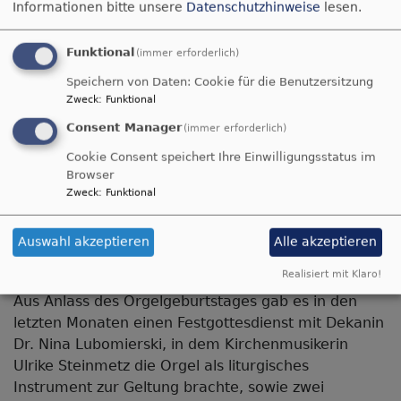
Pauluskirche
Informationen bitte unsere
Datenschutzhinweise
lesen.
feierte den
Funktional
(immer erforderlich)
25.
Speichern von Daten: Cookie für die Benutzersitzung
Geburtstag
Zweck
:
Funktional
ihrer Orgel
Consent Manager
(immer erforderlich)
Vor 25 Jahren wurde die
Cookie Consent speichert Ihre Einwilligungsstatus im
Rieger-Orgel der
Browser
Pauluskirche eingebaut
Zweck
:
Funktional
und eingeweiht,
Bildrechte
Hilmes
gewissermaßen als Schlussstein der Pauluskirche.
Auswahl akzeptieren
Alle akzeptieren
Seither prägt die Orgel das gottesdienstliche und
Realisiert mit Klaro!
musikalische Leben in unserer Gemeinde.
Aus Anlass des Orgelgeburtstages gab es in den
letzten Monaten einen Festgottesdienst mit Dekanin
Dr. Nina Lubomierski, in dem Kirchenmusikerin
Ulrike Steinmetz die Orgel als liturgisches
Instrument zur Geltung brachte, sowie zwei