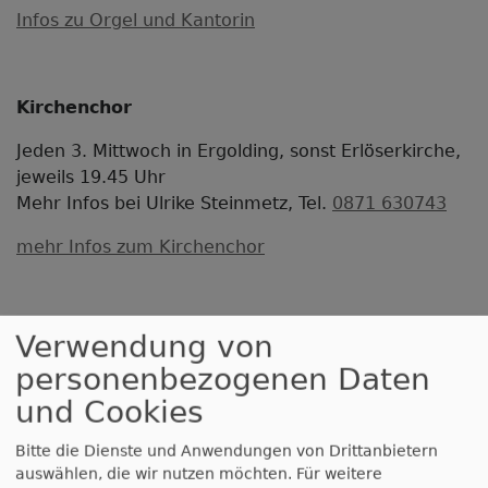
Infos zu Orgel und Kantorin
Kirchenchor
Jeden 3. Mittwoch in Ergolding, sonst Erlöserkirche,
jeweils 19.45 Uhr
Mehr Infos bei Ulrike Steinmetz, Tel.
0871 630743
mehr Infos zum Kirchenchor
Verwendung von
Rückblick: „Happy
personenbezogenen Daten
Birthday, Orgel!“
und Cookies
Bitte die Dienste und Anwendungen von Drittanbietern
Die
auswählen, die wir nutzen möchten.
Für weitere