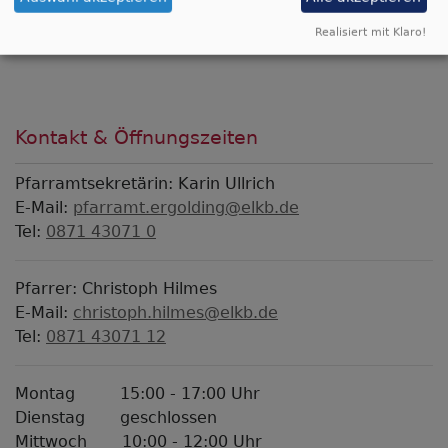
Martin-Luther-Platz 3
Realisiert mit Klaro!
84030 Ergolding
Kontakt & Öffnungszeiten
Pfarramtsekretärin: Karin Ullrich
E-Mail:
pfarramt.ergolding@elkb.de
Tel:
0871 43071 0
Pfarrer: Christoph Hilmes
E-Mail:
christoph.hilmes@elkb.de
Tel:
0871 43071 12
Montag 15:00 - 17:00 Uhr
Dienstag geschlossen
Mittwoch 10:00 - 12:00 Uhr