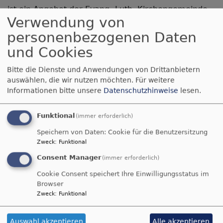
ist ein Angebot der Evang.-Luth. Kirchengemeinde
Verwendung von
Pauluskirche Ergolding
personenbezogenen Daten
Martin-Luther-Platz 3
und Cookies
84030 Ergolding
Bitte die Dienste und Anwendungen von Drittanbietern
Tel.:
0871 / 43 07 10
auswählen, die wir nutzen möchten.
Für weitere
Fax:
0871 / 27 82 034
Informationen bitte unsere
Datenschutzhinweise
lesen.
E-Mail:
pfarramt.ergolding@elkb.de
Funktional
Die Evang.-Luth. Kirchengemeinde der Pauluskirche
(immer erforderlich)
Ergolding ist eine Körperschaft des Öffentlichen
Speichern von Daten: Cookie für die Benutzersitzung
Rechts, vertreten durch Pfarrer Christoph Hilmes.
Zweck
:
Funktional
Consent Manager
(immer erforderlich)
Inhaltlich Verantwortlicher gemäß § 5 TMG und § 55
RStV:
Cookie Consent speichert Ihre Einwilligungsstatus im
Browser
Pfarrer Christoph Hilmes
Zweck
:
Funktional
Telefon:
0871 / 430 71 12
E-Mail:
christoph.hilmes@elkb.de
Auswahl akzeptieren
Alle akzeptieren