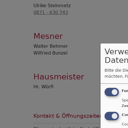
Ulrike Steinmetz
0871 - 630 743
Mesner
Walter Behmer
Verw
Wilfried Bunzel
Daten
Bitte die D
Hausmeister
möchten.
F
Hr. Würfl
Fu
Spe
Zwe
Co
Kontakt & Öffnungszeiten
Coo