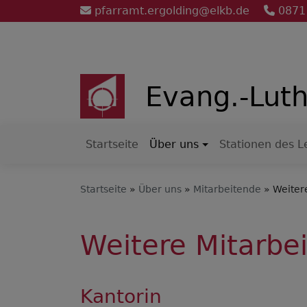
Direkt
pfarramt.ergolding@elkb.de
0871
zum
Inhalt
Evang.-Luth
Startseite
Über uns
Stationen des 
Hauptnavigation
Startseite
Über uns
Mitarbeitende
Weitere
Weitere Mitarbe
Kantorin