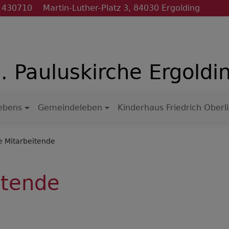
 430710
Martin-Luther-Platz 3, 84030 Ergolding
. Pauluskirche Ergoldi
Lebens
Gemeindeleben
Kinderhaus Friedrich Oberl
 Mitarbeitende
itende