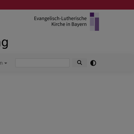
ng
Suche
in