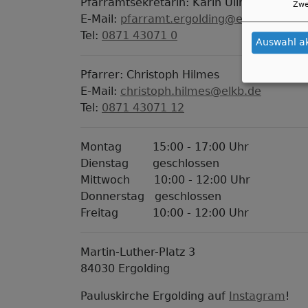
Pfarramtsekretärin: Karin Ullrich
Zwe
E-Mail:
pfarramt.ergolding@elkb.de
Tel:
0871 43071 0
Auswahl a
Pfarrer: Christoph Hilmes
E-Mail:
christoph.hilmes@elkb.de
Tel:
0871 43071 12
Montag 15:00 - 17:00 Uhr
Dienstag geschlossen
Mittwoch 10:00 - 12:00 Uhr
Donnerstag geschlossen
Freitag 10:00 - 12:00 Uhr
Martin-Luther-Platz 3
84030 Ergolding
Pauluskirche Ergolding auf
Instagram
!