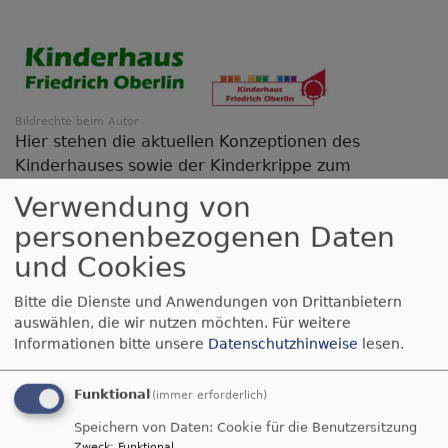
Bildrechte
beim Autor
Hier stehen die aktuellen Konzeptionen des
Kinderhauses sowie der Kinderkrippe zum
Download bereit, sowie unser Kinderschutzkonzept.
Verwendung von
personenbezogenen Daten
Konzeption des Kindergartens in der Fassung
und Cookies
2024
8.05 MB
Bitte die Dienste und Anwendungen von Drittanbietern
auswählen, die wir nutzen möchten.
Für weitere
Konzeption der Kinderkrippe
3.1 MB
Informationen bitte unsere
Datenschutzhinweise
lesen.
Kinderschutzkonzept Kinderhaus Friedrich
Funktional
(immer erforderlich)
Oberlin Ergolding in der Fassung vom Dezember
2024.
Speichern von Daten: Cookie für die Benutzersitzung
Zweck
:
Funktional